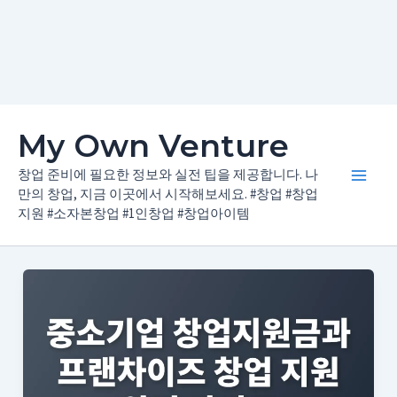
콘
My Own Venture
텐
츠
창업 준비에 필요한 정보와 실전 팁을 제공합니다. 나
Main
로
만의 창업, 지금 이곳에서 시작해보세요. #창업 #창업
지원 #소자본창업 #1인창업 #창업아이템
건
Men
너
뛰
기