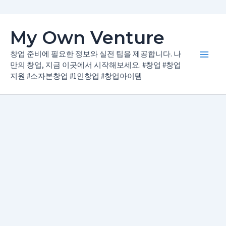
콘
My Own Venture
텐
츠
창업 준비에 필요한 정보와 실전 팁을 제공합니다. 나
Main
로
만의 창업, 지금 이곳에서 시작해보세요. #창업 #창업
지원 #소자본창업 #1인창업 #창업아이템
건
Men
너
뛰
기