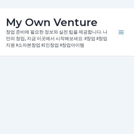
콘
My Own Venture
텐
츠
창업 준비에 필요한 정보와 실전 팁을 제공합니다. 나
Main
로
만의 창업, 지금 이곳에서 시작해보세요. #창업 #창업
지원 #소자본창업 #1인창업 #창업아이템
건
Men
너
뛰
기