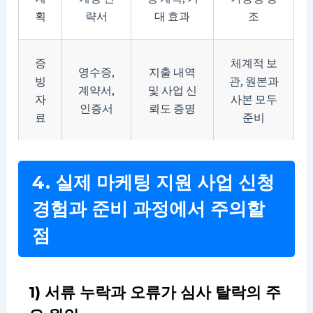
획
략서
대 효과
조
증
체계적 보
영수증,
지출 내역
빙
관, 원본과
계약서,
및 사업 신
자
사본 모두
인증서
뢰도 증명
료
준비
4. 실제 마케팅 지원 사업 신청
경험과 준비 과정에서 주의할
점
1) 서류 누락과 오류가 심사 탈락의 주