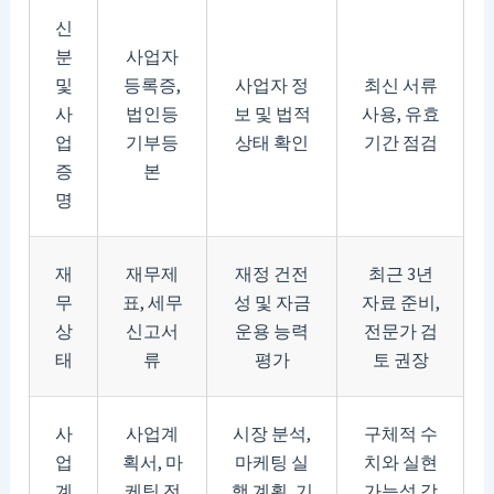
신
분
사업자
및
등록증,
사업자 정
최신 서류
사
법인등
보 및 법적
사용, 유효
업
기부등
상태 확인
기간 점검
증
본
명
재
재무제
재정 건전
최근 3년
무
표, 세무
성 및 자금
자료 준비,
상
신고서
운용 능력
전문가 검
태
류
평가
토 권장
사
사업계
시장 분석,
구체적 수
업
획서, 마
마케팅 실
치와 실현
계
케팅 전
행 계획, 기
가능성 강