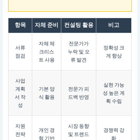
항목
자체 준비
컨설팅 활용
비고
자체 체
전문가가
서류
정확성 크
크리스
누락 및 오
점검
게 향상
트 사용
류 발견
사업
실현 가능
계획
기본 양
전문가 피
성 높은 계
서 작
식 활용
드백 반영
획 수립
성
지원
시장 동향
개인 경
경쟁력 강
전략
및 트렌드
험 기반
화