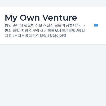
콘
My Own Venture
텐
츠
창업 준비에 필요한 정보와 실전 팁을 제공합니다. 나
Main
로
만의 창업, 지금 이곳에서 시작해보세요. #창업 #창업
지원 #소자본창업 #1인창업 #창업아이템
건
Men
너
뛰
기