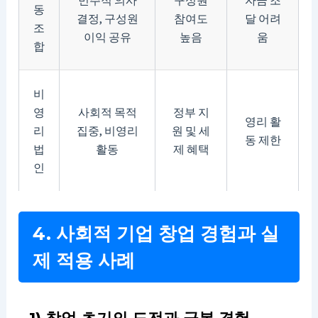
동
결정, 구성원
참여도
달 어려
조
이익 공유
높음
움
합
비
영
사회적 목적
정부 지
영리 활
리
집중, 비영리
원 및 세
동 제한
법
활동
제 혜택
인
4. 사회적 기업 창업 경험과 실
제 적용 사례
1) 창업 초기의 도전과 극복 경험