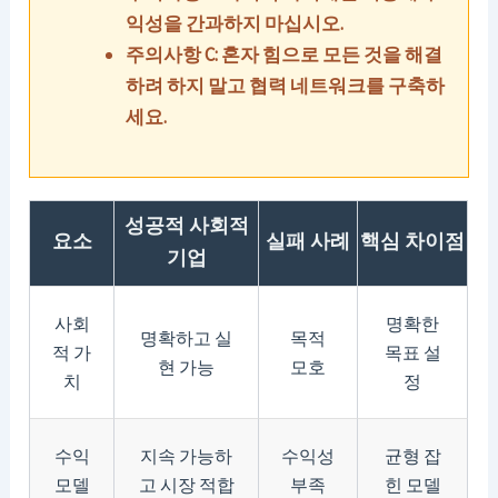
익성을 간과하지 마십시오.
주의사항 C: 혼자 힘으로 모든 것을 해결
하려 하지 말고 협력 네트워크를 구축하
세요.
성공적 사회적
요소
실패 사례
핵심 차이점
기업
사회
명확한
명확하고 실
목적
적 가
목표 설
현 가능
모호
치
정
수익
지속 가능하
수익성
균형 잡
모델
고 시장 적합
부족
힌 모델