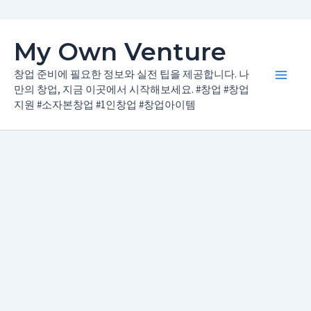
콘
My Own Venture
텐
츠
창업 준비에 필요한 정보와 실전 팁을 제공합니다. 나
Main
로
만의 창업, 지금 이곳에서 시작해보세요. #창업 #창업
지원 #소자본창업 #1인창업 #창업아이템
건
Men
너
뛰
기