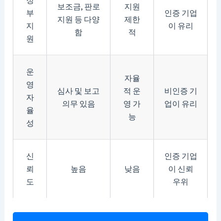
보조금, 판로
지원
부
인증 기업
지원 등 다양
제한
지
이 유리
함
적
원
운
자율
영
심사 및 보고
적 운
비인증 기
자
의무 있음
영 가
업이 유리
율
능
성
신
인증 기업
뢰
높음
낮음
이 신뢰
도
우위