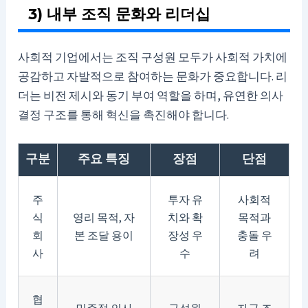
3) 내부 조직 문화와 리더십
사회적 기업에서는 조직 구성원 모두가 사회적 가치에
공감하고 자발적으로 참여하는 문화가 중요합니다. 리
더는 비전 제시와 동기 부여 역할을 하며, 유연한 의사
결정 구조를 통해 혁신을 촉진해야 합니다.
구분
주요 특징
장점
단점
주
투자 유
사회적
식
영리 목적, 자
치와 확
목적과
회
본 조달 용이
장성 우
충돌 우
사
수
려
협
민주적 의사
구성원
자금 조