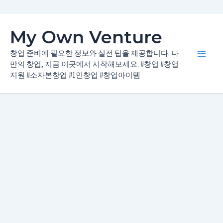
콘
My Own Venture
텐
츠
창업 준비에 필요한 정보와 실전 팁을 제공합니다. 나
Main
로
만의 창업, 지금 이곳에서 시작해보세요. #창업 #창업
지원 #소자본창업 #1인창업 #창업아이템
건
Men
너
뛰
기