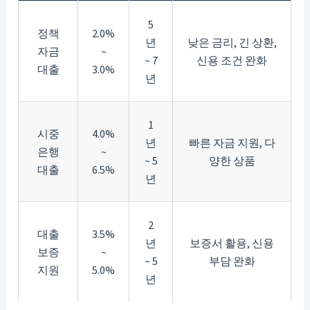
5
정책
2.0%
년
낮은 금리, 긴 상환,
자금
~
~ 7
신용 조건 완화
대출
3.0%
년
1
시중
4.0%
년
빠른 자금 지원, 다
은행
~
~ 5
양한 상품
대출
6.5%
년
2
대출
3.5%
년
보증서 활용, 신용
보증
~
~ 5
부담 완화
지원
5.0%
년