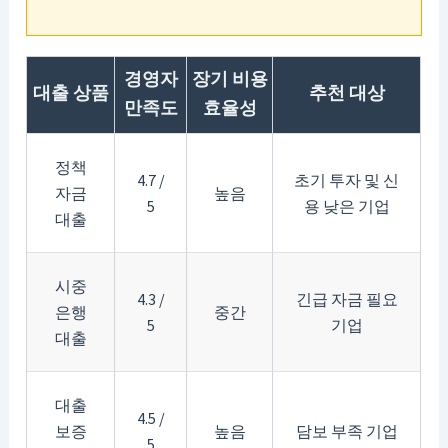
경영자
장기 비용
대출 상품
추천 대상
만족도
효율성
정책
4.7 /
초기 투자 및 신
자금
높음
5
용 낮은 기업
대출
시중
4.3 /
긴급 자금 필요
은행
중간
5
기업
대출
대출
4.5 /
보증
높음
담보 부족 기업
5