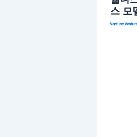
스 모
Venturer
Ventur