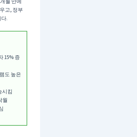
3개월 만에
우고, 정부
다.
 15% 증
그램도 높은
상승시킴
 탁월
심