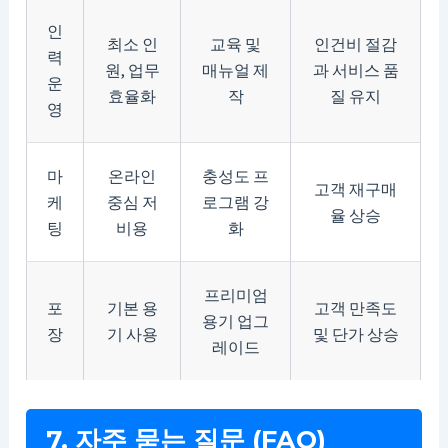
인
최소 인
교육 및
인건비 절감
력
원, 업무
매뉴얼 제
과 서비스 품
운
효율화
작
질 유지
영
마
온라인
충성도 프
고객 재구매
케
중심 저
로그램 강
율 상승
팅
비용
화
프리미엄
포
기본 용
고객 만족도
용기 업그
장
기 사용
및 단가 상승
레이드
7. 자주 묻는 질문 (FAQ)