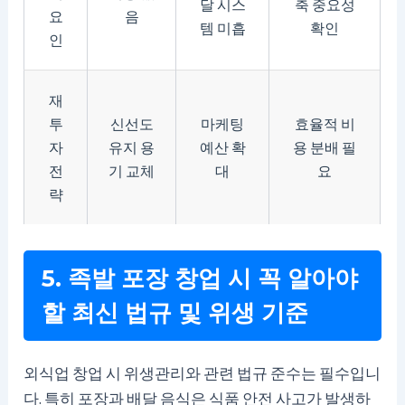
달 시스
축 중요성
요
음
템 미흡
확인
인
재
투
신선도
마케팅
효율적 비
자
유지 용
예산 확
용 분배 필
전
기 교체
대
요
략
5. 족발 포장 창업 시 꼭 알아야
할 최신 법규 및 위생 기준
외식업 창업 시 위생관리와 관련 법규 준수는 필수입니
다. 특히 포장과 배달 음식은 식품 안전 사고가 발생하