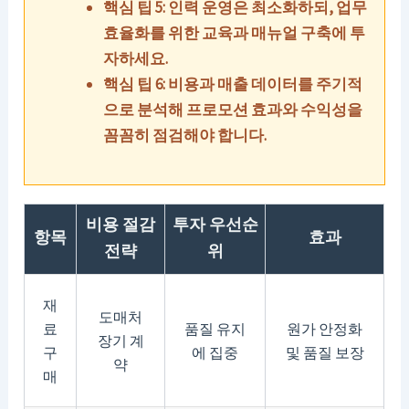
핵심 팁 5: 인력 운영은 최소화하되, 업무
효율화를 위한 교육과 매뉴얼 구축에 투
자하세요.
핵심 팁 6: 비용과 매출 데이터를 주기적
으로 분석해 프로모션 효과와 수익성을
꼼꼼히 점검해야 합니다.
비용 절감
투자 우선순
항목
효과
전략
위
재
도매처
료
품질 유지
원가 안정화
장기 계
구
에 집중
및 품질 보장
약
매