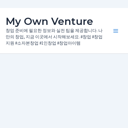
콘
My Own Venture
텐
츠
창업 준비에 필요한 정보와 실전 팁을 제공합니다. 나
Main
로
만의 창업, 지금 이곳에서 시작해보세요. #창업 #창업
지원 #소자본창업 #1인창업 #창업아이템
건
Men
너
뛰
기