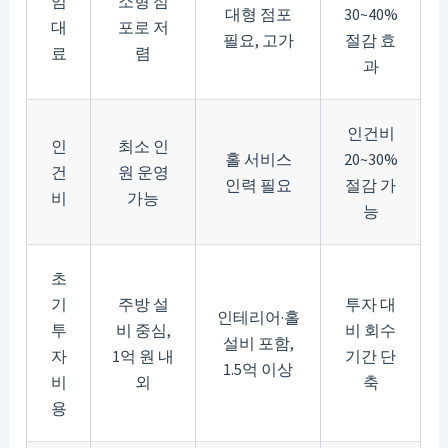
임
소형 점
대형 점포
30~40%
대
포로 저
필요, 고가
절감 효
료
렴
과
인건비
인
최소 인
홀 서비스
20~30%
건
원 운영
인력 필요
절감 가
비
가능
능
초
기
주방 설
투자 대
인테리어·홀
투
비 중심,
비 회수
설비 포함,
자
1억 원 내
기간 단
1.5억 이상
비
외
축
용