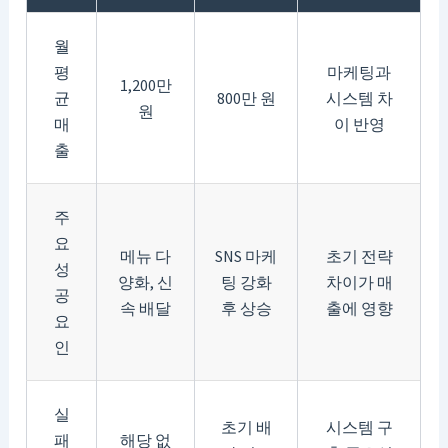
월
평
마케팅과
1,200만
균
800만 원
시스템 차
원
매
이 반영
출
주
요
메뉴 다
SNS 마케
초기 전략
성
양화, 신
팅 강화
차이가 매
공
속 배달
후 상승
출에 영향
요
인
실
초기 배
시스템 구
패
해당 없