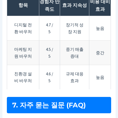
경험자 만
비용 대비
항목
효과 지속성
족도
효과
디지털 전
4.7 /
장기적 성
높음
환 바우처
5
장 지원
마케팅 지
4.5 /
중기 매출
중간
원 바우처
5
증대
친환경 설
4.6 /
규제 대응
높음
비 바우처
5
효과
7. 자주 묻는 질문 (FAQ)