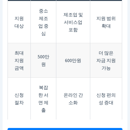
중소
제조업 및
지원
제조
지원 범위
서비스업
대상
업 중
확대
포함
심
최대
더 많은
500만
지원
600만원
자금 지원
원
금액
가능
복잡
신청
한 서
온라인 간
신청 편의
절차
면 제
소화
성 증대
출