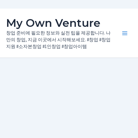
콘
My Own Venture
텐
츠
창업 준비에 필요한 정보와 실전 팁을 제공합니다. 나
Main
로
만의 창업, 지금 이곳에서 시작해보세요. #창업 #창업
지원 #소자본창업 #1인창업 #창업아이템
건
Men
너
뛰
기