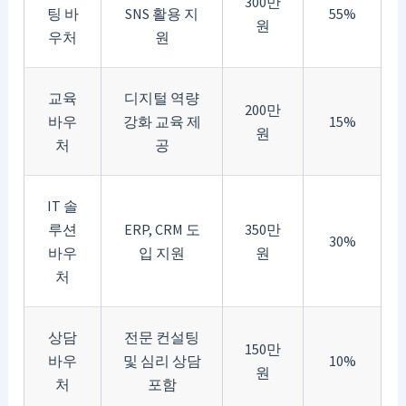
300만
팅 바
SNS 활용 지
55%
원
우처
원
교육
디지털 역량
200만
바우
강화 교육 제
15%
원
처
공
IT 솔
루션
ERP, CRM 도
350만
30%
바우
입 지원
원
처
상담
전문 컨설팅
150만
바우
및 심리 상담
10%
원
처
포함