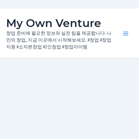
콘
My Own Venture
텐
츠
창업 준비에 필요한 정보와 실전 팁을 제공합니다. 나
Main
로
만의 창업, 지금 이곳에서 시작해보세요. #창업 #창업
지원 #소자본창업 #1인창업 #창업아이템
건
Men
너
뛰
기