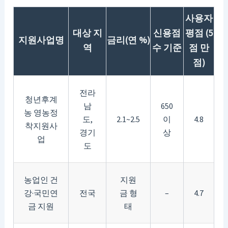
사용자
대상 지
신용점
평점 (5
지원사업명
금리(연 %)
역
수 기준
점 만
점)
전라
청년후계
남
650
농 영농정
도,
2.1~2.5
이
4.8
착지원사
경기
상
업
도
농업인 건
지원
강·국민연
전국
금 형
–
4.7
금 지원
태