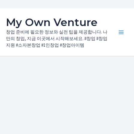
콘
My Own Venture
텐
츠
창업 준비에 필요한 정보와 실전 팁을 제공합니다. 나
Main
로
만의 창업, 지금 이곳에서 시작해보세요. #창업 #창업
지원 #소자본창업 #1인창업 #창업아이템
건
Men
너
뛰
기