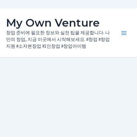
콘
My Own Venture
텐
츠
창업 준비에 필요한 정보와 실전 팁을 제공합니다. 나
Main
로
만의 창업, 지금 이곳에서 시작해보세요. #창업 #창업
지원 #소자본창업 #1인창업 #창업아이템
건
Men
너
뛰
기