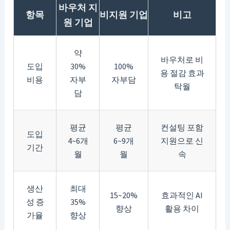
바우처 지
항목
비지원 기업
비고
원 기업
약
바우처로 비
도입
30%
100%
용 절감 효과
비용
자부
자부담
탁월
담
평균
평균
컨설팅 포함
도입
4~6개
6~9개
지원으로 신
기간
월
월
속
생산
최대
15~20%
효과적인 AI
성 증
35%
향상
활용 차이
가율
향상