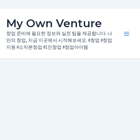
콘
My Own Venture
텐
츠
창업 준비에 필요한 정보와 실전 팁을 제공합니다. 나
Main
로
만의 창업, 지금 이곳에서 시작해보세요. #창업 #창업
지원 #소자본창업 #1인창업 #창업아이템
건
Men
너
뛰
기