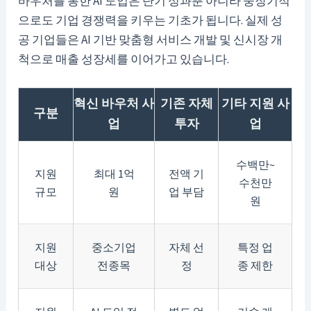
바우처를 통한 AI 도입은 단기 성과뿐 아니라 중장기적
으로도 기업 경쟁력을 키우는 기초가 됩니다. 실제 성
공 기업들은 AI 기반 맞춤형 서비스 개발 및 신시장 개
척으로 매출 성장세를 이어가고 있습니다.
혁신 바우처 사
기존 자체
기타 지원 사
구분
업
투자
업
수백만~
지원
최대 1억
전액 기
수천만
규모
원
업 부담
원
지원
중소기업
자체 선
특정 업
대상
전종목
정
종 제한